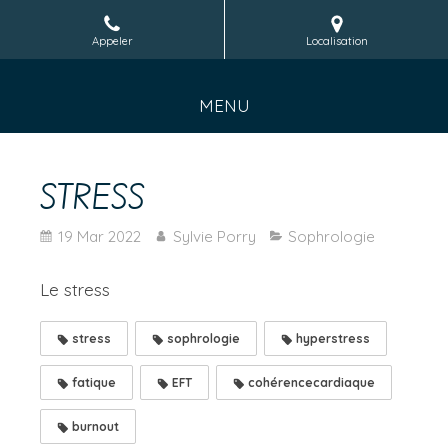
Appeler
Localisation
MENU
STRESS
19 Mar 2022
Sylvie Porry
Sophrologie
Le stress
stress
sophrologie
hyperstress
fatique
EFT
cohérencecardiaque
burnout