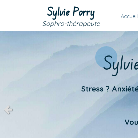
Sylvie Porry
Accueil
Sophro-thérapeute
Sylvi
Stress ? Anxiét
Slide précédent
Vou