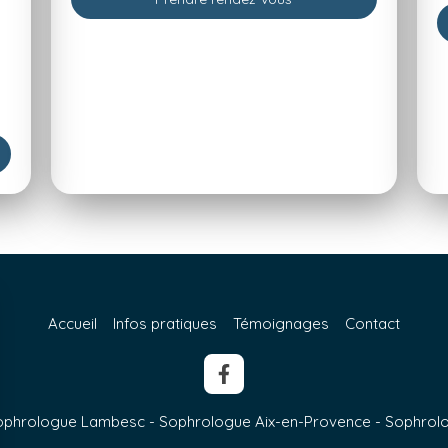
Accueil
Infos pratiques
Témoignages
Contact
Sophrologue Lambesc - Sophrologue Aix-en-Provence - Sophro