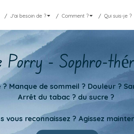
J'ai besoin de ?
Comment ?
Qui suis-je ?
e Porry - Sophro-thé
é ? Manque de sommeil ? Douleur ? Sa
Arrêt du tabac ? du sucre ?
s vous reconnaissez ? Agissez mainte