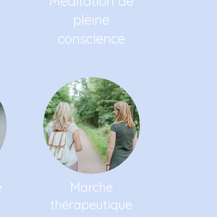
Méditation de
pleine
conscience
e
Marche
thérapeutique