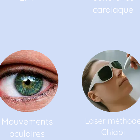
cardiaque
Laser méthod
Mouvements
Chiapi
oculaires