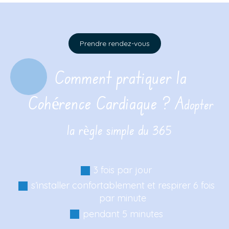
Prendre rendez-vous
Comment pratiquer la
Cohérence Cardiaque ? A
dopter
la règle simple du 365
3 fois par jour
s’installer confortablement et respirer 6 fois
par minute
pendant 5 minutes