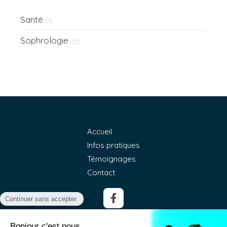
Santé
(1)
Sophrologie
(2)
Accueil
Infos pratiques
Témoignages
Contact
©2018 Instants Flow - Sophrologue Lambesc -