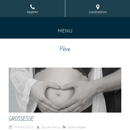
Appeler
Localisation
MENU
Père
GROSSESSE
19 Mar 2022
Sylvie Porry
Sophrologie