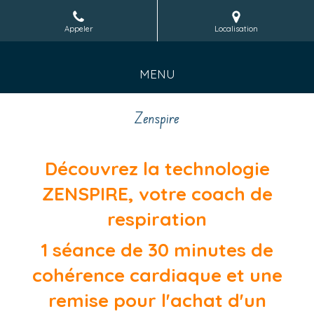
Appeler
Localisation
MENU
Zenspire
Découvrez la technologie
ZENSPIRE, votre coach de
respiration
1 séance de 30 minutes de
cohérence cardiaque et une
remise pour l'achat d'un