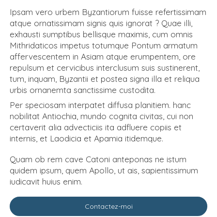
Ipsam vero urbem Byzantiorum fuisse refertissimam
atque ornatissimam signis quis ignorat ? Quae illi,
exhausti sumptibus bellisque maximis, cum omnis
Mithridaticos impetus totumque Pontum armatum
affervescentem in Asiam atque erumpentem, ore
repulsum et cervicibus interclusum suis sustinerent,
tum, inquam, Byzantii et postea signa illa et reliqua
urbis ornanemta sanctissime custodita.
Per speciosam interpatet diffusa planitiem. hanc
nobilitat Antiochia, mundo cognita civitas, cui non
certaverit alia advecticiis ita adfluere copiis et
internis, et Laodicia et Apamia itidemque.
Quam ob rem cave Catoni anteponas ne istum
quidem ipsum, quem Apollo, ut ais, sapientissimum
iudicavit huius enim.
Contactez-moi