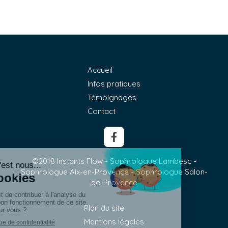
Accueil
Infos pratiques
Témoignages
Contact
©2018 Instants Flow - Sophrologue Lambesc -
Sophrologue Aix-en-Provence - Sophrologue Salon-
de-Provence
Plan du site
Mentions légales